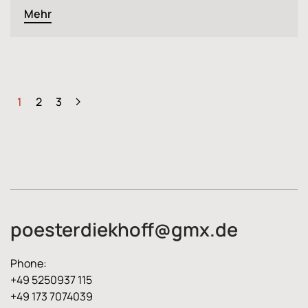
Mehr
1
2
3
poesterdiekhoff@gmx.de
Phone:
+49 5250937 115
+49 173 7074039