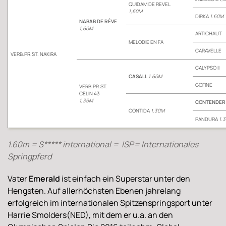
QUIDAM DE REVEL
1,60M
DIRKA
1.60M
NABAB DE RÊVE
1,60M
ARTICHAUT
MELODIE EN FA
CARAVELLE
VERB.PR.ST. NAKIRA
CALYPSO II
CASALL
1.60M
GOFINE
VERB.PR.ST.
CELIN 43
1,35M
CONTENDER
CONTIDA
1.30M
PANDURA
1.
1.60m = S***** international = ISP= Internationales
Springpferd
Vater
Emerald
ist einfach ein Superstar unter den
Hengsten. Auf allerhöchsten Ebenen jahrelang
erfolgreich im internationalen Spitzenspringsport unter
Harrie Smolders(NED), mit dem er u.a. an den