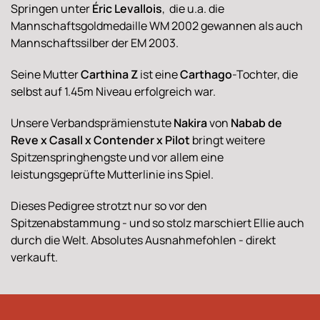
Springen unter
Éric Levallois
, die u.a. die
Mannschaftsgoldmedaille WM 2002 gewannen als auch
Mannschaftssilber der EM 2003.
Seine Mutter
Carthina Z
ist eine
Carthago
-Tochter, die
selbst auf 1.45m Niveau erfolgreich war.
Unsere Verbandsprämienstute
Nakira
von
Nabab de
Reve x Casall x Contender x Pilot
bringt weitere
Spitzenspringhengste und vor allem eine
leistungsgeprüfte Mutterlinie ins Spiel.
Dieses Pedigree strotzt nur so vor den
Spitzenabstammung - und so stolz marschiert Ellie auch
durch die Welt. Absolutes Ausnahmefohlen - direkt
verkauft.