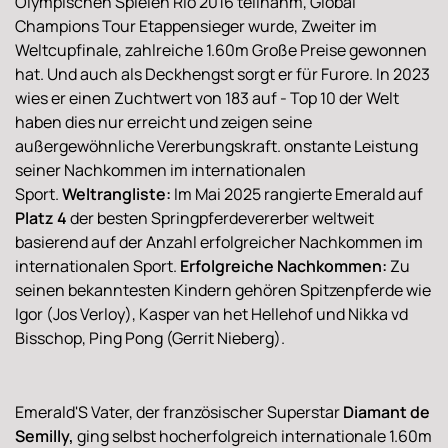
Olympischen Spielen Rio 2016 teilnahm, Global
Champions Tour Etappensieger wurde, Zweiter im
Weltcupfinale, zahlreiche 1.60m Große Preise gewonnen
hat. Und auch als Deckhengst sorgt er für Furore. In 2023
wies er einen Zuchtwert von 183 auf - Top 10 der Welt
haben dies nur erreicht und zeigen seine
außergewöhnliche Vererbungskraft. onstante Leistung
seiner Nachkommen im internationalen
Sport.
Weltrangliste:
Im Mai 2025 rangierte Emerald auf
Platz 4
der besten Springpferdevererber weltweit
basierend auf der Anzahl erfolgreicher Nachkommen im
internationalen Sport.
Erfolgreiche Nachkommen:
Zu
seinen bekanntesten Kindern gehören Spitzenpferde wie
Igor (Jos Verloy), Kasper van het Hellehof und Nikka vd
Bisschop, Ping Pong (Gerrit Nieberg).
Emerald'S Vater, der französischer Superstar
Diamant de
Semilly,
ging selbst hocherfolgreich internationale 1.60m