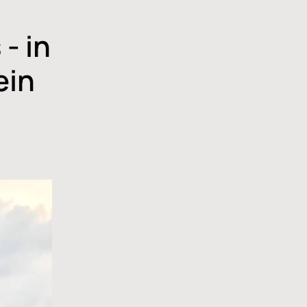
- in
ein