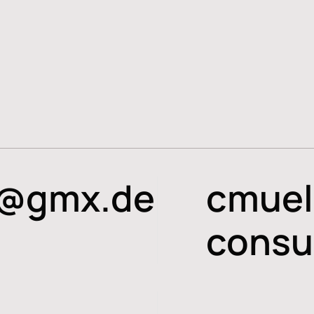
f@gmx.de
cmuel
consu