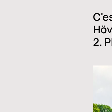
C'e
Höv
2. P