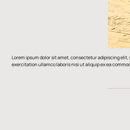
Lorem ipsum dolor sit amet, consectetur adipiscing elit
exercitation ullamco laboris nisi ut aliquip ex ea comm