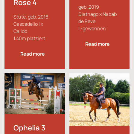
Rose 4
geb. 2019
Diathago x Nabab
Stute, geb. 2016
de Reve
Cascadello I x
L-gewonnen
Calido
1.40m platziert
Read more
Read more
Ophelia 3