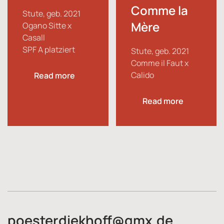
Comme la
Stute, geb. 2021
Mère
Ogano Sitte x
Casall
SPF A platziert
Stute, geb. 2021
Comme il Faut x
Calido
Read more
Read more
poesterdiekhoff@gmx.de