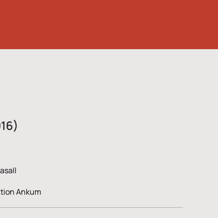
016)
asall
ktion Ankum