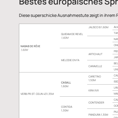
Bestes europäisches Spr
Diese superschicke Ausnahmestute zeigt in ihrem Ped
AL
JALISCO B 1,60M
TA
QUIDAM DE REVEL
1,60M
NA
ON
NABAB DE RÊVE
1,60M
PIE
ARTICHAUT
JA
MELODIE EN FA
BEL
CARAVELLE
UN
CAL
CARETINO
1,50M
ISI
CASALL
1,60M
LAV
KIRA XVII
MAL
VERB.PR.ST. CELIN 43
1,35M
CAL
CONTENDER
GO
CONTIDA
1,30M
PIL
PANDURA
1,30M
GR