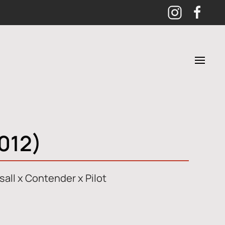
2012)
all x Contender x Pilot