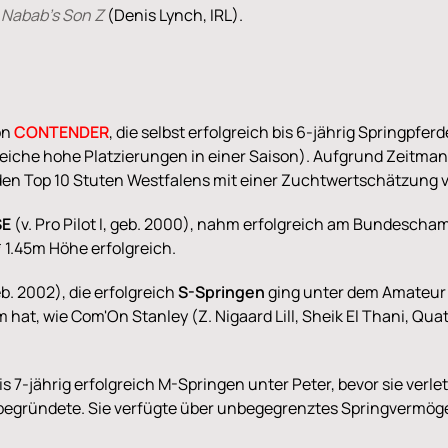
r
Nabab's Son Z
(Denis Lynch, IRL).
on
CONTENDER
, die selbst erfolgreich bis 6-jährig Springpfe
iche hohe Platzierungen in einer Saison). Aufgrund Zeitmange
 den Top 10 Stuten Westfalens mit einer Zuchtwertschätzung 
SE
(v. Pro Pilot I, geb. 2000), nahm erfolgreich am Bundescham
 1.45m Höhe erfolgreich.
eb. 2002), die erfolgreich
S-Springen
ging unter dem Amateur P
hat, wie Com'On Stanley (Z. Nigaard Lill, Sheik El Thani, Qua
is 7-jährig erfolgreich M-Springen unter Peter, bevor sie verl
ff begründete. Sie verfügte über unbegegrenztes Springverm