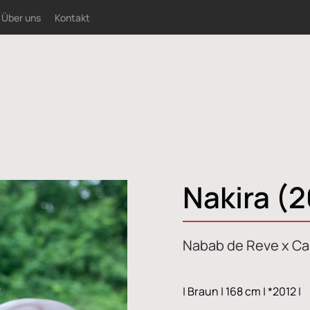
Über uns
Kontakt
Nakira (
Nabab de Reve x Cas
| Braun | 168 cm | *2012 |