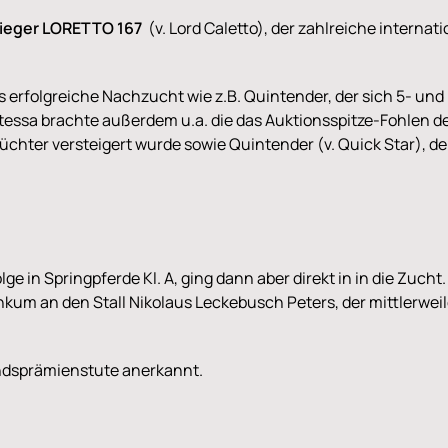
ieger LORETTO 167
(v. Lord Caletto), der zahlreiche internat
ls erfolgreiche Nachzucht wie z.B. Quintender, der sich 5- u
ontessa brachte außerdem u.a. die das Auktionsspitze-Fohlen 
üchter versteigert wurde sowie Quintender (v. Quick Star), de
olge in Springpferde Kl. A, ging dann aber direkt in in die Zuc
nkum an den Stall Nikolaus Leckebusch Peters, der mittlerweile
andsprämienstute anerkannt.