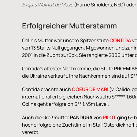
Exquis Walnut de Muze
(Harrie Smolders, NED) ode
Erfolgreicher Mutterstamm
Celin's Mutter war unsere Spitzenstute
CONTIDA
v
von 13 Starts Null gegangen, M gewonnen und zahlre
2001 in die Zucht zurück. Sie rangierte 2006 unter
Contida's ältester Nachkomme, die Stute
PRO-MIS
die Ukraine verkauft. Ihre Nachkommen sind auf S**
Contida brachte auch
COEUR DE MARI
(v. Calido, g
international erfolgreichen Nachwuchs S***** 1.60m 
Colina geht erfolgreich S** 1.45m Level.
Auch die Großmutter
PANDURA
von
PILOT
ging 6- b
hocherfolgreiche Zuchtlinie im Stall Österdiekho
vererbt.