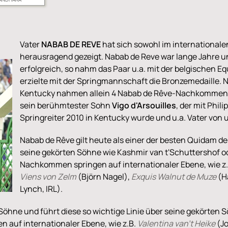
Vater
NABAB DE REVE
hat sich sowohl im internationalen
herausragend gezeigt. Nabab de Reve war lange Jahre u
erfolgreich, so nahm das Paar u.a. mit der belgischen Eq
erzielte mit der Springmannschaft die Bronzemedaille. Nu
Kentucky nahmen allein 4 Nabab de Rêve-Nachkommen i
sein berühmtester Sohn
Vigo d'Arsouilles
, der mit Phil
Springreiter 2010 in Kentucky wurde und u.a. Vater vo
Nabab de Rêve gilt heute als einer der besten Quidam de
seine gekörten Söhne wie Kashmir van t'Schuttershof ode
Nachkommen springen auf internationaler Ebene, wie z
Viens von Zelm
(Björn Nagel),
Exquis Walnut de Muze
(H
Lynch, IRL).
Söhne und führt diese so wichtige Linie über seine gekörten 
n auf internationaler Ebene, wie z.B.
Valentina van't Heike
(Jo