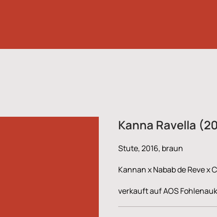
Kanna Ravella (2
Stute, 2016, braun
Kannan x Nabab de Reve x C
verkauft auf AOS Fohlenau