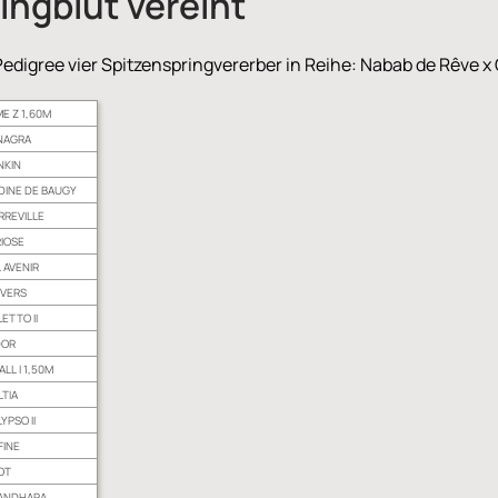
ingblut vereint
igree vier Spitzenspringvererber in Reihe: Nabab de Rêve x C
ME Z
1,60M
NAGRA
NKIN
DINE DE BAUGY
RREVILLE
RIOSE
 AVENIR
IVERS
ETTO II
DOR
ALL I 1,50M
TIA
YPSO II
FINE
OT
ANDHARA