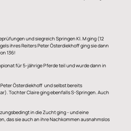
rdeprüfungen und siegreich Springen Kl. M ging (12
ls ihres Reiters Peter Österdiekhoff ging sie dann
von 136!
pionat für 5-jährige Pferde teil und wurde dann in
eter Österdiekhoff und selbst bereits
tar). Tochter Claire ging ebenfalls S-Springen. Auch
etzungsbedingt in die Zucht ging - und eine
ögen, das sie auch an ihre Nachkommen ausnahmslos