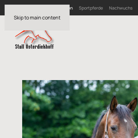
Home
News
Zuchtstuten
Sportpferde
Nachwuchs
Skip to main content