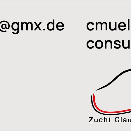
f@gmx.de
cmuel
consu