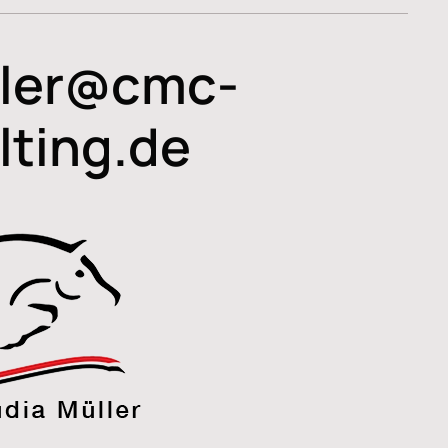
ler@cmc-
lting.de