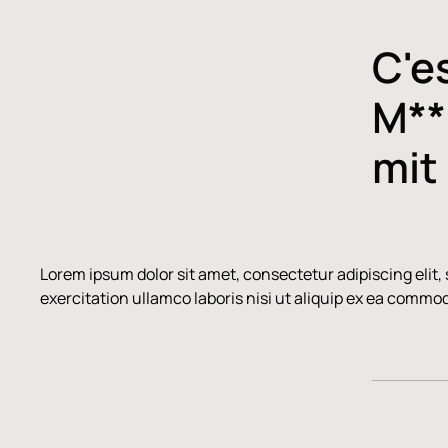
C'es
M**
mit
Lorem ipsum dolor sit amet, consectetur adipiscing elit
exercitation ullamco laboris nisi ut aliquip ex ea comm