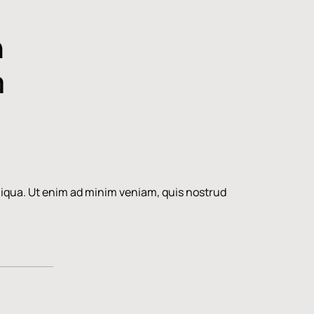
n
m
aliqua. Ut enim ad minim veniam, quis nostrud