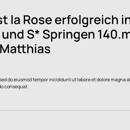
t la Rose erfolgreich i
 und S* Springen 140.
 Matthias
, sed do eiusmod tempor incididunt ut labore et dolore magna 
odo consequat.